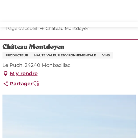
Aller
au
contenu
principal
Page d’accueil
Château Montdoyen
Château Montdoyen
PRODUCTEUR
HAUTE VALEUR ENVIRONNEMENTALE
VINS
Le Puch, 24240 Monbazillac
M'y rendre
Ajouter aux favoris
Partager