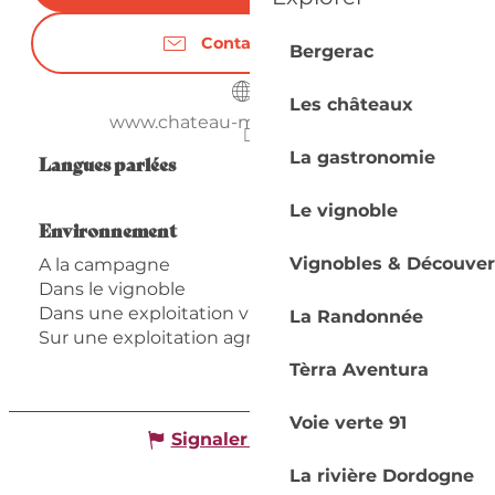
Contactez-nous
Bergerac
Les châteaux
www.chateau-montdoyen.com
La gastronomie
Langues parlées
Langues parlées
Le vignoble
Environnement
Environnement
Vignobles & Découver
A la campagne
Dans le vignoble
Dans une exploitation viticole
La Randonnée
Sur une exploitation agricole
Tèrra Aventura
Voie verte 91
Signaler une erreur
La rivière Dordogne