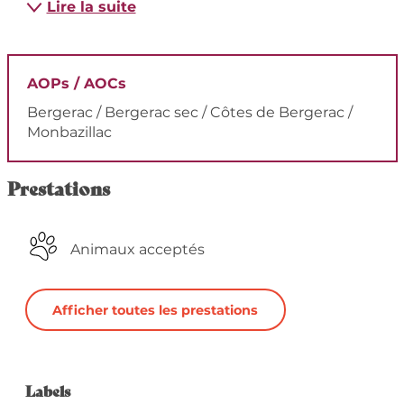
Lire la suite
AOPs / AOCs
Bergerac / Bergerac sec / Côtes de Bergerac /
Monbazillac
Prestations
Animaux acceptés
Afficher toutes les prestations
Offres de prestation
Labels
Labels