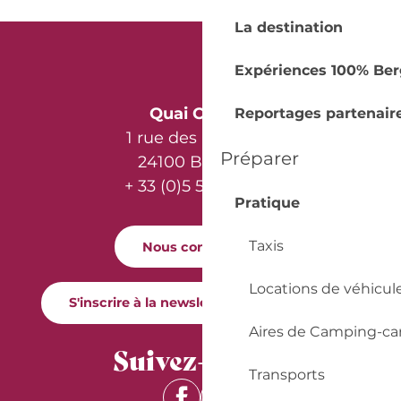
La destination
Expériences 100% Ber
Quai Cyrano
Reportages partenair
1 rue des Récollets
Préparer
24100 Bergerac
+ 33 (0)5 53 57 03 11
Pratique
Taxis
Nous contacter
Locations de véhicul
S'inscrire à la newsletter Quai Cyrano
Aires de Camping-ca
Suivez-nous !
Transports