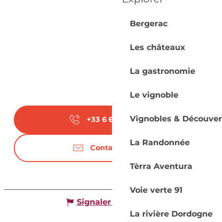
Bergerac
Les châteaux
La gastronomie
Le vignoble
Vignobles & Découver
+33 6 62 46 99
▒▒
La Randonnée
Contactez-nous
Tèrra Aventura
Voie verte 91
Signaler une erreur
La rivière Dordogne