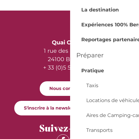
La destination
Expériences 100% Ber
Reportages partenair
Quai Cyrano
1 rue des Récollets
Préparer
24100 Bergerac
+ 33 (0)5 53 57 03 11
Pratique
Taxis
Nous contacter
Locations de véhicul
S'inscrire à la newsletter Quai Cyrano
Aires de Camping-ca
Suivez-nous !
Transports