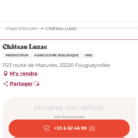
Aller
au
contenu
principal
Page d’accueil
Château Luzac
Château Luzac
PRODUCTEUR
AGRICULTURE BIOLOGIQUE
VINS
1123 route de Mazuries, 33220 Fougueyrolles
M'y rendre
Ajouter aux favoris
Partager
Ouverture et coord
Horaires non définis
Voir les horaires
+33 6 62 46 99
▒▒