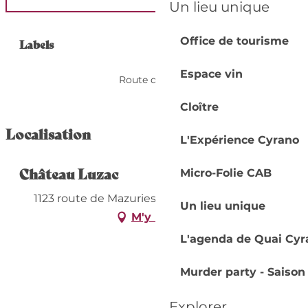
Un lieu unique
Offres de prestation
Office de tourisme
Labels
Labels
Espace vin
Route des vins
Cloître
Localisation
L'Expérience Cyrano
Château Luzac
Micro-Folie CAB
1123 route de Mazuries, 33220 Fougueyrolles
Un lieu unique
M'y rendre
L'agenda de Quai Cyr
Murder party - Saison
Explorer