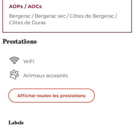
AOPs / AOCs
Bergerac / Bergerac sec / Côtes de Bergerac /
Côtes de Duras
Prestations
WiFi
Animaux acceptés
Afficher toutes les prestations
Offres de prestation
Labels
Labels