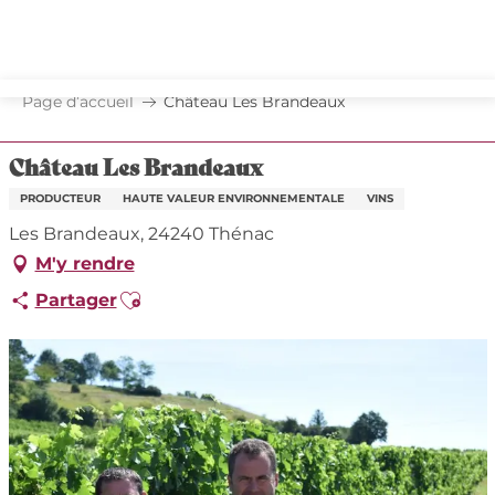
Aller
au
contenu
principal
Page d’accueil
Château Les Brandeaux
Château Les Brandeaux
PRODUCTEUR
HAUTE VALEUR ENVIRONNEMENTALE
VINS
Les Brandeaux, 24240 Thénac
M'y rendre
Ajouter aux favoris
Partager