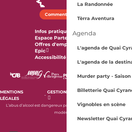
La Randonnée
Comment venir ?
Tèrra Aventura
Infos pratiques
Agenda
Espace Partenaires
Offres d'emploi & stage
L'agenda de Quai Cyr
Epic
Accessibilité
L'agenda de la destin
Murder party - Saison
Billetterie Quai Cyran
MENTIONS
GESTION DES COOKIES
AUDIT
-
-
LÉGALES
RGAA
Vignobles en scène
L’abus d’alcool est dangereux pour la santé. À consommer avec
modération.
Newsletter Quai Cyra