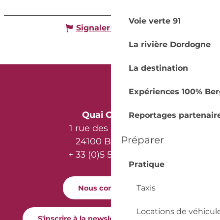
Voie verte 91
Signaler une erreur
La rivière Dordogne
La destination
Expériences 100% Ber
Quai Cyrano
Reportages partenair
1 rue des Récollets
Préparer
24100 Bergerac
+ 33 (0)5 53 57 03 11
Pratique
Taxis
Nous contacter
Locations de véhicul
S'inscrire à la newsletter Quai Cyrano