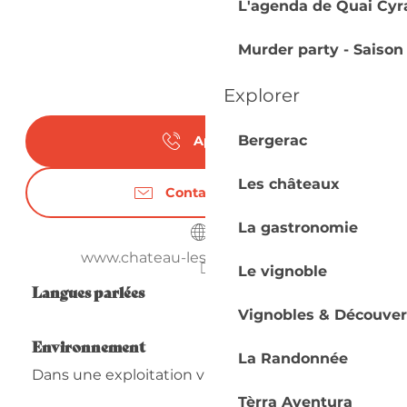
L'agenda de Quai Cyr
Murder party - Saison
Explorer
Bergerac
Appeler
Les châteaux
Contactez-nous
La gastronomie
www.chateau-les-brandeaux.com
Le vignoble
Langues parlées
Langues parlées
Vignobles & Découver
Environnement
Environnement
La Randonnée
Dans une exploitation viticole
Tèrra Aventura