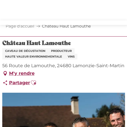
Aller
au
contenu
principal
Page d’accueil
Château Haut Lamouthe
Château Haut Lamouthe
CAVEAU DE DÉGUSTATION
PRODUCTEUR
HAUTE VALEUR ENVIRONNEMENTALE
VINS
56 Route de Lamouthe, 24680 Lamonzie-Saint-Martin
M'y rendre
Ajouter aux favoris
Partager