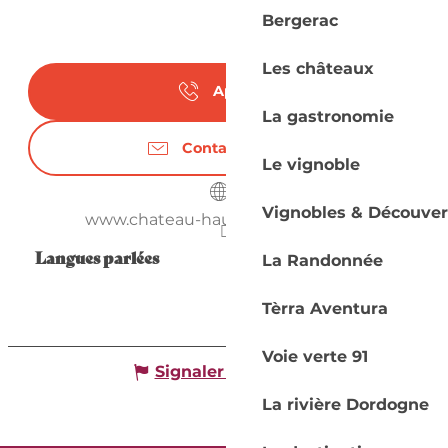
Bergerac
Les châteaux
Appeler
La gastronomie
Contactez-nous
Le vignoble
Vignobles & Découver
www.chateau-haut-lamouthe.com
Langues parlées
Langues parlées
La Randonnée
Tèrra Aventura
Voie verte 91
Signaler une erreur
La rivière Dordogne