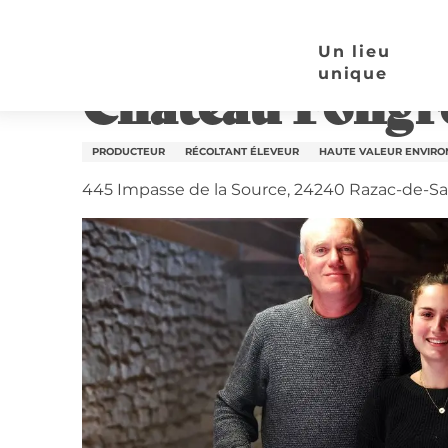
Aller
Page d’accueil
Château Fongrenier
au
Un lieu
contenu
unique
Château Fongr
principal
PRODUCTEUR
RÉCOLTANT ÉLEVEUR
HAUTE VALEUR ENVIR
445 Impasse de la Source, 24240 Razac-de-S