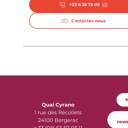
+33 6 26 73 06
▒▒
Contactez-nous
N
Quai Cyrano
1 rue des Récollets
24100 Bergerac
news