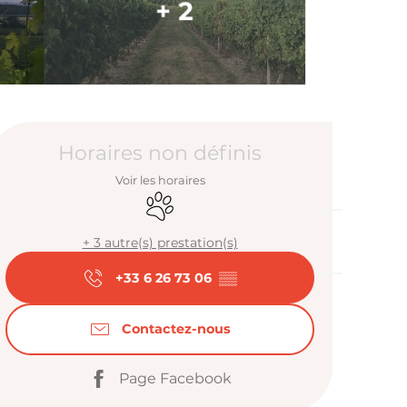
+ 2
Ouverture et
Horaires non définis
Voir les horaires
Animaux acceptés
+ 3 autre(s) prestation(s)
+33 6 26 73 06
▒▒
Contactez-nous
Page Facebook