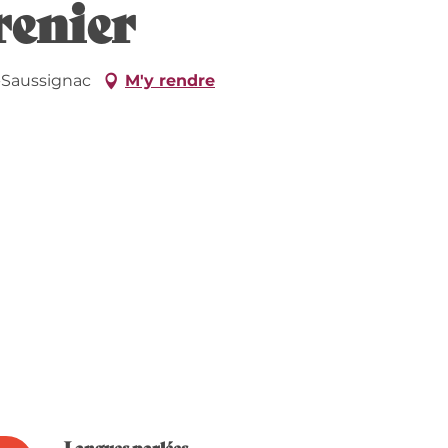
renier
-Saussignac
M'y rendre
Langues parlées
Langues parlées