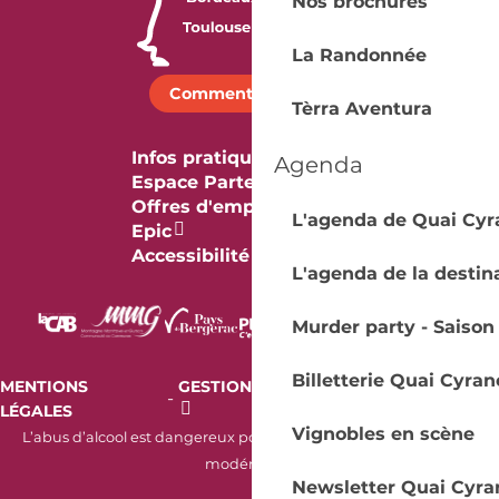
Nos brochures
La Randonnée
Comment venir ?
Tèrra Aventura
Infos pratiques
Agenda
Espace Partenaires
Offres d'emploi & stage
L'agenda de Quai Cyr
Epic
Accessibilité
L'agenda de la destin
Murder party - Saison
Billetterie Quai Cyran
MENTIONS
GESTION DES COOKIES
AUDIT
-
-
LÉGALES
RGAA
Vignobles en scène
L’abus d’alcool est dangereux pour la santé. À consommer avec
modération.
Newsletter Quai Cyra