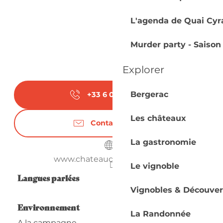
L'agenda de Quai Cyr
Murder party - Saison
Explorer
Bergerac
+33 6 09 24 24
▒▒
Les châteaux
Contactez-nous
La gastronomie
www.chateaudebellegarde.fr
Le vignoble
Langues parlées
Langues parlées
Vignobles & Découver
Environnement
Environnement
La Randonnée
A la campagne