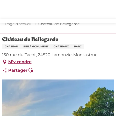
Aller
au
contenu
principal
Page d’accueil
Château de Bellegarde
Château de Bellegarde
CHÂTEAU
SITE / MONUMENT
CHÂTEAUX
PARC
150 rue du Tacot, 24520 Lamonzie-Montastruc
M'y rendre
Ajouter aux favoris
Partager