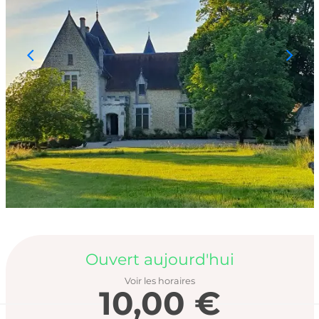
Ouverture et coord
Ouvert aujourd'hui
Voir les horaires
10,00 €