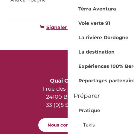
Tèrra Aventura
Voie verte 91
Signaler une erreur
La rivière Dordogne
La destination
Expériences 100% Ber
Quai Cyrano
Reportages partenair
1 rue des Récollets
Préparer
24100 Bergerac
+ 33 (0)5 53 57 03 11
Pratique
Taxis
Nous contacter