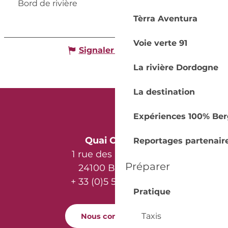
Bord de rivière
Tèrra Aventura
Voie verte 91
Signaler une erreur
La rivière Dordogne
La destination
Expériences 100% Ber
Quai Cyrano
Reportages partenair
1 rue des Récollets
Préparer
24100 Bergerac
+ 33 (0)5 53 57 03 11
Pratique
Taxis
Nous contacter