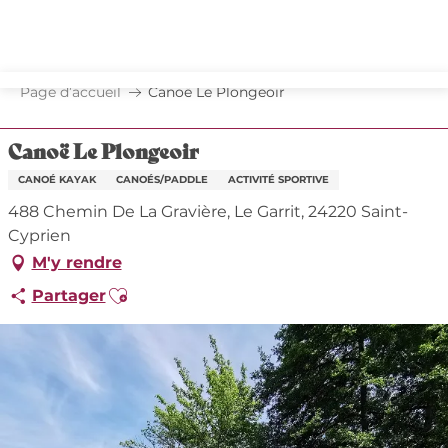
Aller
au
contenu
principal
Page d’accueil
Canoë Le Plongeoir
Canoë Le Plongeoir
CANOÉ KAYAK
CANOÉS/PADDLE
ACTIVITÉ SPORTIVE
488 Chemin De La Gravière, Le Garrit, 24220 Saint-
Cyprien
M'y rendre
Ajouter aux favoris
Partager