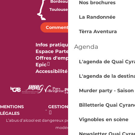
Nos brochures
La Randonnée
Comment venir ?
Tèrra Aventura
Infos pratiques
Agenda
Espace Partenaires
Offres d'emploi & stage
L'agenda de Quai Cyr
Epic
Accessibilité
L'agenda de la destin
Murder party - Saison
Billetterie Quai Cyran
MENTIONS
GESTION DES COOKIES
AUDIT
-
-
LÉGALES
RGAA
Vignobles en scène
L’abus d’alcool est dangereux pour la santé. À consommer avec
modération.
Newsletter Quai Cyra