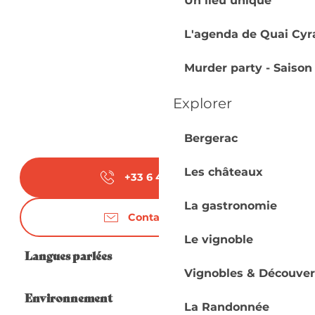
Un lieu unique
L'agenda de Quai Cyr
Murder party - Saison
Explorer
Bergerac
Les châteaux
+33 6 41 61 07
▒▒
La gastronomie
Contactez-nous
Le vignoble
Langues parlées
Langues parlées
Vignobles & Découver
Environnement
Environnement
La Randonnée