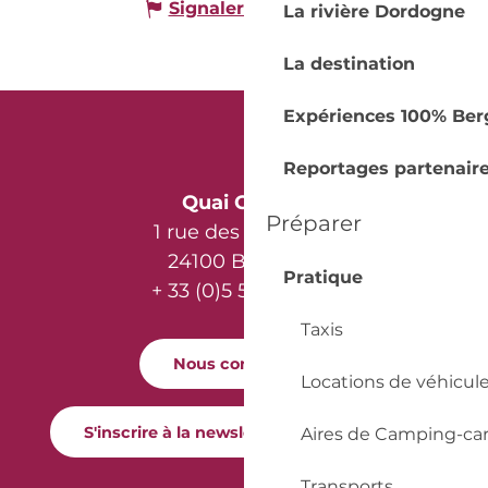
Signaler une erreur
La rivière Dordogne
La destination
Expériences 100% Ber
Reportages partenair
Quai Cyrano
Préparer
1 rue des Récollets
24100 Bergerac
Pratique
+ 33 (0)5 53 57 03 11
Taxis
Nous contacter
Locations de véhicul
S'inscrire à la newsletter Quai Cyrano
Aires de Camping-ca
Transports