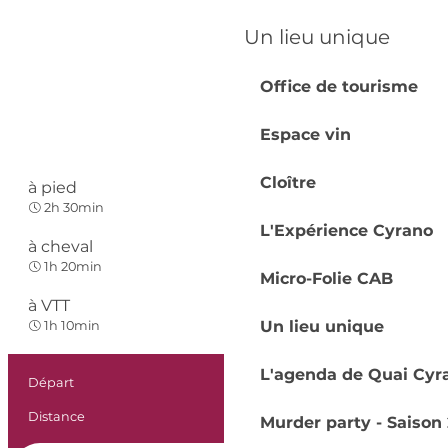
Un lieu unique
Office de tourisme
Espace vin
Cloître
à pied
Facile
2h 30min
L'Expérience Cyrano
à cheval
Facile
1h 20min
Micro-Folie CAB
à VTT
Facile
Un lieu unique
1h 10min
L'agenda de Quai Cyr
Informations prat
Départ
Sigoulès-et-Flaugeac
Distance
8.2 km
Murder party - Saison 