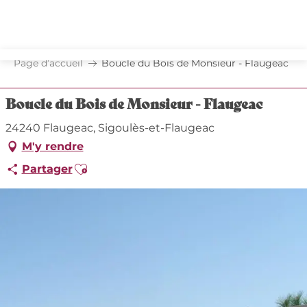
Aller
au
contenu
principal
Page d’accueil
Boucle du Bois de Monsieur - Flaugeac
Boucle du Bois de Monsieur - Flaugeac
24240 Flaugeac, Sigoulès-et-Flaugeac
M'y rendre
Ajouter aux favoris
Partager