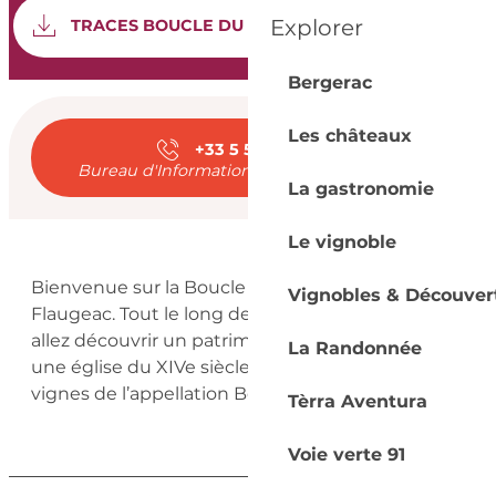
Documentation
SEC
Explorer
TRACES BOUCLE DU BOIS DE MONSIEUR
Bergerac
Ouverture et coord
Les châteaux
+33 5 53 23 74
▒▒
Bureau d'Information Touristique d'Eymet
La gastronomie
Le vignoble
Description
Bienvenue sur la Boucle du Bois de Monsieur à 
Vignobles & Découver
Flaugeac. Tout le long de la randonnée, nous 
allez découvrir un patrimoine intéressant dont 
La Randonnée
une église du XIVe siècle et allez traverser les 
vignes de l’appellation Bergerac
Tèrra Aventura
Voie verte 91