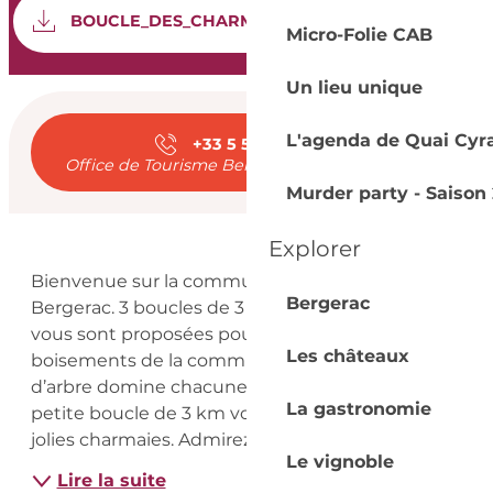
Documentation
SEC
BOUCLE_DES_CHARMES
Micro-Folie CAB
Un lieu unique
Ouverture et coord
L'agenda de Quai Cyr
+33 5 53 57 03
▒▒
Office de Tourisme Bergerac - Sud Dordogne
Murder party - Saison 
Explorer
Description
Bienvenue sur la commune de Saint-Sauveur de 
Bergerac
Bergerac. 3 boucles de 3 tailles très différentes 
vous sont proposées pour découvrir les 
Les châteaux
boisements de la commune. Une essence 
d’arbre domine chacune des boucles. Sur cette 
La gastronomie
petite boucle de 3 km vous pourrez parcourir de 
jolies charmaies. Admirez ce joli...
Le vignoble
Lire la suite