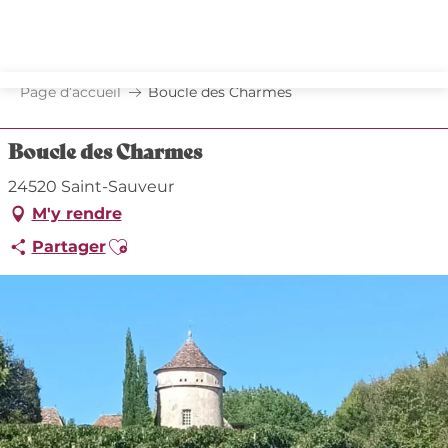
Aller
au
contenu
principal
Page d’accueil
Boucle des Charmes
Boucle des Charmes
24520 Saint-Sauveur
M'y rendre
Ajouter aux favoris
Partager