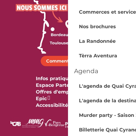
Commerces et service
Nos brochures
La Randonnée
Tèrra Aventura
Comment venir ?
Agenda
Infos pratiques
Espace Partenaires
L'agenda de Quai Cyr
Offres d'emploi & stage
Epic
L'agenda de la destin
Accessibilité
Murder party - Saison 
Billetterie Quai Cyran