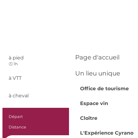
Page d'accueil
à pied
Facile
1h
Un lieu unique
à VTT
Facile
Office de tourisme
à cheval
Facile
Espace vin
Informations prat
Départ
Saint-Sauveur
Cloître
Distance
3.0 km
L'Expérience Cyrano