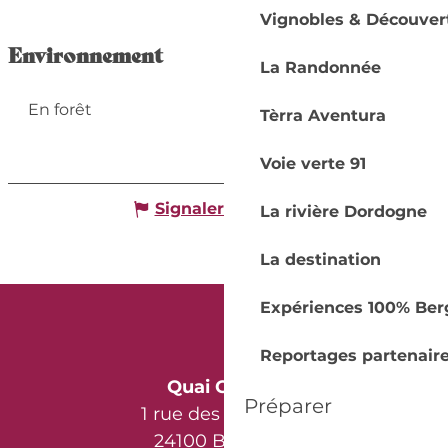
Vignobles & Découver
Environnement
La Randonnée
En forêt
Tèrra Aventura
Voie verte 91
Signaler une erreur
La rivière Dordogne
La destination
Expériences 100% Ber
Reportages partenair
Quai Cyrano
Préparer
1 rue des Récollets
24100 Bergerac