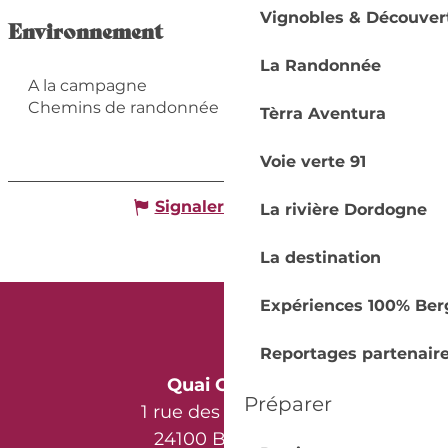
Vignobles & Découver
Environnement
La Randonnée
A la campagne
Chemins de randonnée
Tèrra Aventura
Voie verte 91
Signaler une erreur
La rivière Dordogne
La destination
Expériences 100% Ber
Reportages partenair
Quai Cyrano
Préparer
1 rue des Récollets
24100 Bergerac