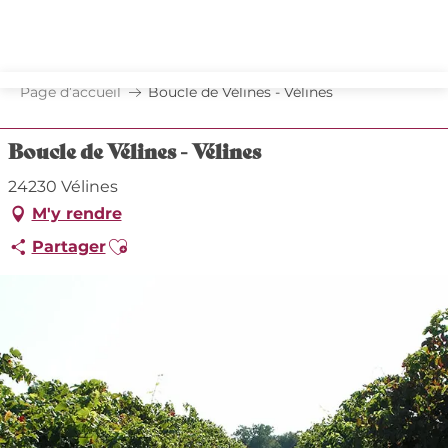
Aller
au
contenu
principal
Page d’accueil
Boucle de Vélines - Vélines
Boucle de Vélines - Vélines
24230 Vélines
M'y rendre
Ajouter aux favoris
Partager