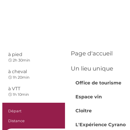
Page d'accueil
à pied
Facile
2h 30min
Un lieu unique
à cheval
Facile
1h 20min
Office de tourisme
à VTT
Facile
1h 10min
Espace vin
Informations prat
Cloître
Départ
Vélines
Distance
8.2 km
L'Expérience Cyrano