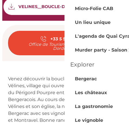
Documentation
SEC
VELINES__BOUCLE-DE-VELINES
Micro-Folie CAB
Un lieu unique
Ouverture et coord
L'agenda de Quai Cyr
+33 5 53 57 03
▒▒
Office de Tourisme Bergerac - Sud
Dordogne*
Murder party - Saison 
Explorer
Description
Venez découvrir la boucle de randonnée de 
Bergerac
Vélines, village qui ouvre naturellement la porte 
du Périgord Pourpre entre la Gironde et le 
Les châteaux
Bergeracois. Au cours de ces 8km, découvrez 
Vélines et son église, la nature du Pays de 
La gastronomie
Bergerac avec ses vignobles des AOC Bergerac 
et Montravel. Bonne randonnée.
Le vignoble