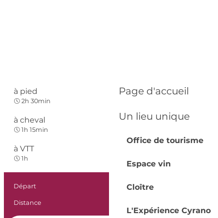
Page d'accueil
à pied
Facile
2h 30min
Un lieu unique
à cheval
Facile
1h 15min
Office de tourisme
à VTT
Facile
1h
Espace vin
Informations prat
Départ
Thénac
Cloître
Distance
7.4 km
L'Expérience Cyrano