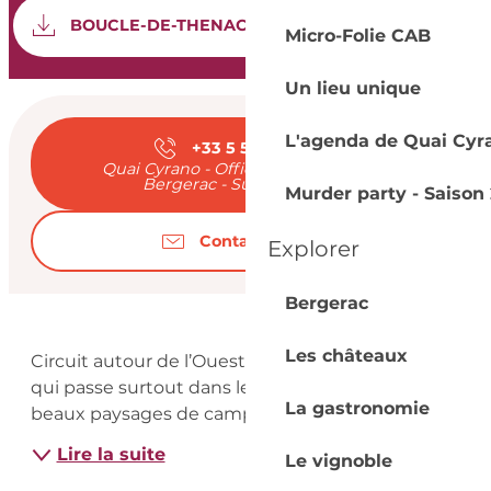
Documentation
SEC
BOUCLE-DE-THENAC-INSEE-24549
Micro-Folie CAB
Un lieu unique
Ouverture et coord
L'agenda de Quai Cyr
+33 5 53 57 03
▒▒
Quai Cyrano - Office de Tourisme de
Bergerac - Sud Dordogne
Murder party - Saison 
Contactez-nous
Explorer
Bergerac
Description
Les châteaux
Circuit autour de l’Ouest du village de Thénac 
qui passe surtout dans les vignes et qui offre de 
La gastronomie
beaux paysages de campagne.
Lire la suite
Le vignoble