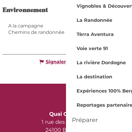
Vignobles & Découver
Environnement
La Randonnée
A la campagne
Chemins de randonnée
Tèrra Aventura
Voie verte 91
Signaler une erreur
La rivière Dordogne
La destination
Expériences 100% Ber
Reportages partenair
Quai Cyrano
Préparer
1 rue des Récollets
24100 Bergerac