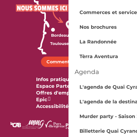
Commerces et service
Nos brochures
La Randonnée
Tèrra Aventura
Comment venir ?
Agenda
Infos pratiques
Espace Partenaires
L'agenda de Quai Cyr
Offres d'emploi & stage
Epic
L'agenda de la destin
Accessibilité
Murder party - Saison 
Billetterie Quai Cyran