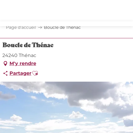
Aller
au
contenu
principal
Page d’accueil
Boucle de Thénac
Boucle de Thénac
24240 Thénac
M'y rendre
Ajouter aux favoris
Partager