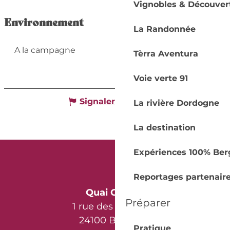
Vignobles & Découver
Environnement
La Randonnée
A la campagne
Tèrra Aventura
Voie verte 91
Signaler une erreur
La rivière Dordogne
La destination
Expériences 100% Ber
Reportages partenair
Quai Cyrano
Préparer
1 rue des Récollets
24100 Bergerac
Pratique