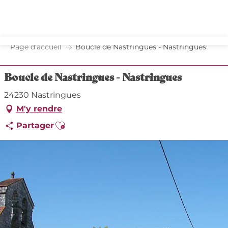
Aller
au
contenu
principal
Page d’accueil
Boucle de Nastringues - Nastringues
Boucle de Nastringues - Nastringues
24230 Nastringues
M'y rendre
Ajouter aux favoris
Partager