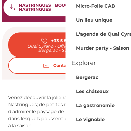
Documentation
NASTRINGUES__BOUCLE-DE-
Micro-Folie CAB
SEC
NASTRINGUES
Un lieu unique
Ouverture et coord
L'agenda de Quai Cyr
+33 5 53 57 03
▒▒
Quai Cyrano - Office de Tourisme de
Murder party - Saison 
Bergerac - Sud Dordogne
Explorer
Contactez-nous
Bergerac
Description
Les châteaux
Venez découvrir la jolie randonnée de 
Nastringues; de petites montées permettent 
La gastronomie
d'admirer le paysage de prairies, vignes et bois 
dans lesquels poussent quelques champignons 
Le vignoble
à la saison.