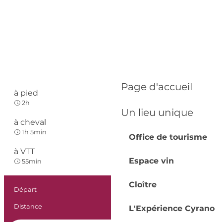
Page d'accueil
à pied
Facile
2h
Un lieu unique
à cheval
Facile
1h 5min
Office de tourisme
à VTT
Espace vin
Facile
55min
Cloître
Informations prat
Départ
Nastringues
Distance
6.5 km
L'Expérience Cyrano