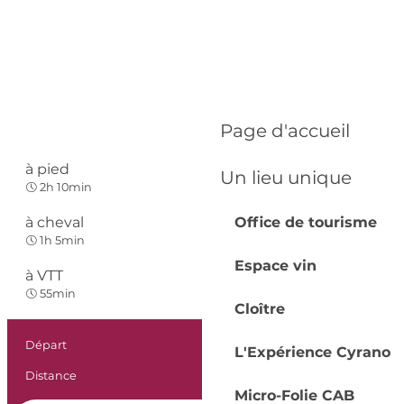
Page d'accueil
à pied
Un lieu unique
Facile
2h 10min
à cheval
Office de tourisme
Facile
1h 5min
Espace vin
à VTT
Facile
55min
Cloître
Informations prat
Départ
Thénac
L'Expérience Cyrano
Distance
6.4 km
Micro-Folie CAB