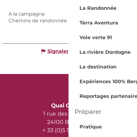
La Randonnée
A la campagne
Chemins de randonnée
Tèrra Aventura
Voie verte 91
Signaler une erreur
La rivière Dordogne
La destination
Expériences 100% Ber
Reportages partenair
Quai Cyrano
Préparer
1 rue des Récollets
24100 Bergerac
Pratique
+ 33 (0)5 53 57 03 11