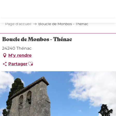
Aller
au
contenu
principal
Page d’accueil
Boucle de Monbos - Thénac
Boucle de Monbos - Thénac
24240 Thénac
M'y rendre
Ajouter aux favoris
Partager