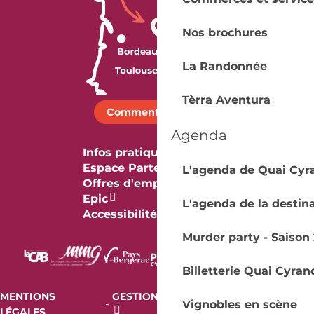
Nos brochures
La Randonnée
Tèrra Aventura
Comment venir ?
Agenda
Infos pratiques
Espace Partenaires
L'agenda de Quai Cyr
Offres d'emploi & stage
Epic
L'agenda de la destin
Accessibilité
Murder party - Saison 
Billetterie Quai Cyran
MENTIONS
GESTION DES COOKIES
AUDIT
-
-
Vignobles en scène
LÉGALES
RGAA