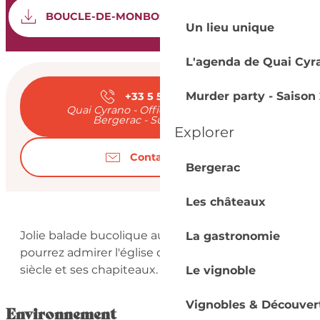
Documentation
SEC
BOUCLE-DE-MONBOS-INSEE-24549
Un lieu unique
L'agenda de Quai Cyr
Ouverture et coord
Murder party - Saison 
+33 5 53 57 03
▒▒
Quai Cyrano - Office de Tourisme de
Bergerac - Sud Dordogne
Explorer
Contactez-nous
Bergerac
Les châteaux
Description
Jolie balade bucolique au cours de laquelle vous 
La gastronomie
pourrez admirer l'église de Monbos du XIIème 
siècle et ses chapiteaux.
Le vignoble
Vignobles & Découver
Environnement