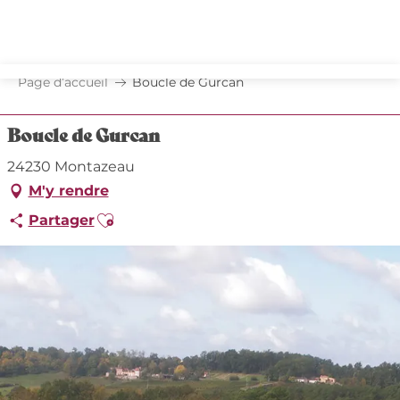
Aller
au
contenu
principal
Page d’accueil
Boucle de Gurcan
Boucle de Gurcan
24230 Montazeau
M'y rendre
Ajouter aux favoris
Partager