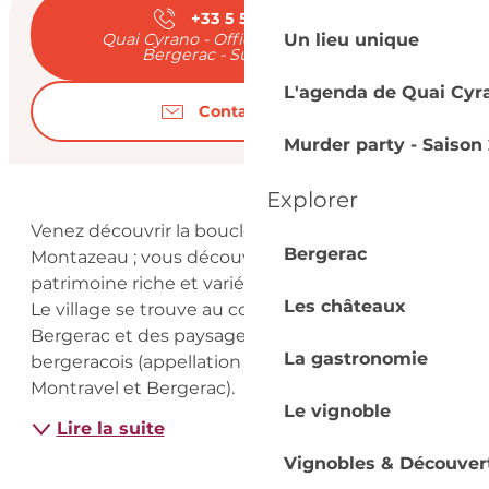
+33 5 53 57 03
▒▒
Un lieu unique
Quai Cyrano - Office de Tourisme de
Bergerac - Sud Dordogne
L'agenda de Quai Cyr
Contactez-nous
Murder party - Saison 
Explorer
Description
Venez découvrir la boucle de randonnée de 
Bergerac
Montazeau ; vous découvrirez un petit 
patrimoine riche et varié (moulin, pigeonnier…). 
Les châteaux
Le village se trouve au coeur du Pays de 
Bergerac et des paysages agro-viticoles du 
La gastronomie
bergeracois (appellation Côtes de Montravel, 
Montravel et Bergerac).
Le vignoble
Lire la suite
Vignobles & Découver