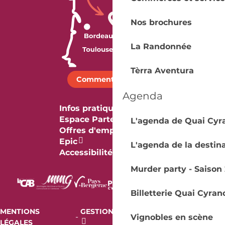
Nos brochures
La Randonnée
Tèrra Aventura
Comment venir ?
Agenda
Infos pratiques
Espace Partenaires
L'agenda de Quai Cyr
Offres d'emploi & stage
Epic
L'agenda de la destin
Accessibilité
Murder party - Saison 
Billetterie Quai Cyran
MENTIONS
GESTION DES COOKIES
AUDIT
-
-
Vignobles en scène
LÉGALES
RGAA