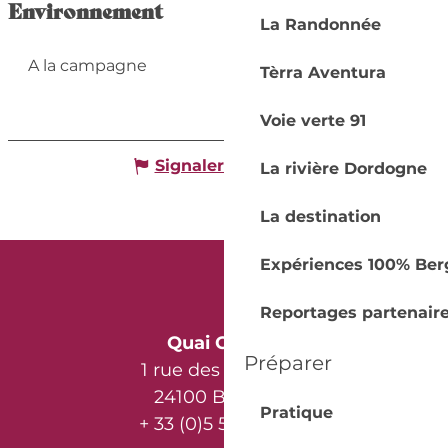
Environnement
La Randonnée
A la campagne
Tèrra Aventura
Voie verte 91
Signaler une erreur
La rivière Dordogne
La destination
Expériences 100% Ber
Reportages partenair
Quai Cyrano
Préparer
1 rue des Récollets
24100 Bergerac
Pratique
+ 33 (0)5 53 57 03 11