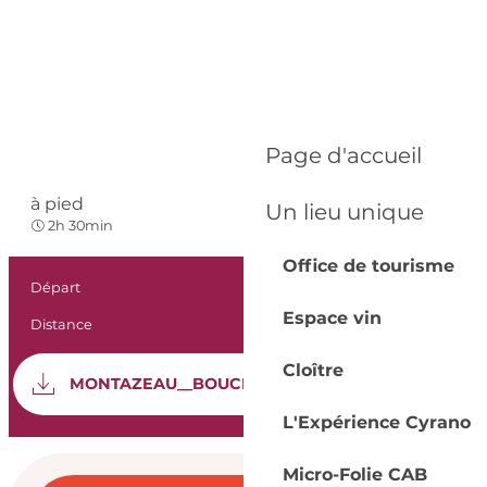
Page d'accueil
à pied
Un lieu unique
Facile
2h 30min
Office de tourisme
Informations prat
Départ
Montazeau
Espace vin
Distance
6.4 km
Documentation
Cloître
SEC
MONTAZEAU__BOUCLE-DE-MONTAZEAU
L'Expérience Cyrano
Ouverture et coord
Micro-Folie CAB