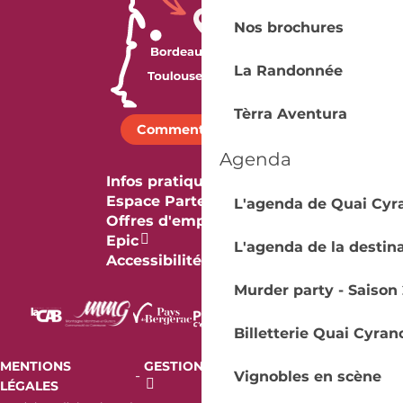
Nos brochures
La Randonnée
Tèrra Aventura
Comment venir ?
Agenda
Infos pratiques
Espace Partenaires
L'agenda de Quai Cyr
Offres d'emploi & stage
Epic
L'agenda de la destin
Accessibilité
Murder party - Saison 
Billetterie Quai Cyran
MENTIONS
GESTION DES COOKIES
AUDIT
-
-
Vignobles en scène
LÉGALES
RGAA