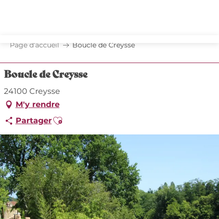
Aller
au
contenu
principal
Page d’accueil
Boucle de Creysse
Boucle de Creysse
24100 Creysse
M'y rendre
Ajouter aux favoris
Partager