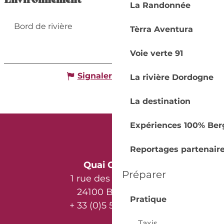
La Randonnée
Bord de rivière
Tèrra Aventura
Voie verte 91
Signaler une erreur
La rivière Dordogne
La destination
Expériences 100% Ber
Reportages partenair
Quai Cyrano
Préparer
1 rue des Récollets
24100 Bergerac
Pratique
+ 33 (0)5 53 57 03 11
Taxis