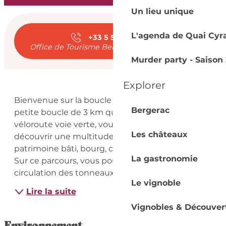
Un lieu unique
Ouverture et coord
L'agenda de Quai Cyr
+33 5 53 57 03
▒▒
Office de Tourisme Bergerac - Sud Dordogne
Murder party - Saison 
Explorer
Description
Bienvenue sur la boucle de Creysse ! Cette 
Bergerac
petite boucle de 3 km qui démarre sur la V91, la 
véloroute voie verte, vous permettra de 
Les châteaux
découvrir une multitude de paysages : rivière, 
patrimoine bâti, bourg, coteaux, forêt, hameaux… 
La gastronomie
Sur ce parcours, vous pourrez imaginer la 
circulation des tonneaux de...
Le vignoble
Lire la suite
Vignobles & Découver
Environnement