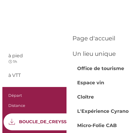
Page d'accueil
Un lieu unique
à pied
Facile
1h
Office de tourisme
à VTT
Facile
Espace vin
Informations prat
Départ
Creysse
Cloître
Distance
3.0 km
L'Expérience Cyrano
Documentation
SEC
BOUCLE_DE_CREYSSE
Micro-Folie CAB