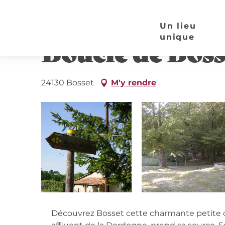
Aller
Page d’accueil
Boucle de Bosset
au
Un lieu
contenu
unique
Boucle de Boss
principal
24130 Bosset
M'y rendre
Descripti
Découvrez Bosset cette charmante petite 