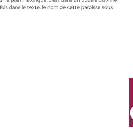
 le plan historique, c'est dans un pouillé du XIIIe 
ois dans le texte, le nom de cette paroisse sous 