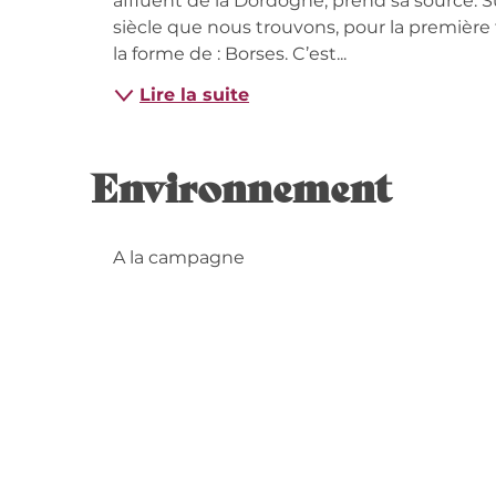
affluent de la Dordogne, prend sa source. Sur
siècle que nous trouvons, pour la première f
la forme de : Borses. C’est...
Lire la suite
Environnement
A la campagne