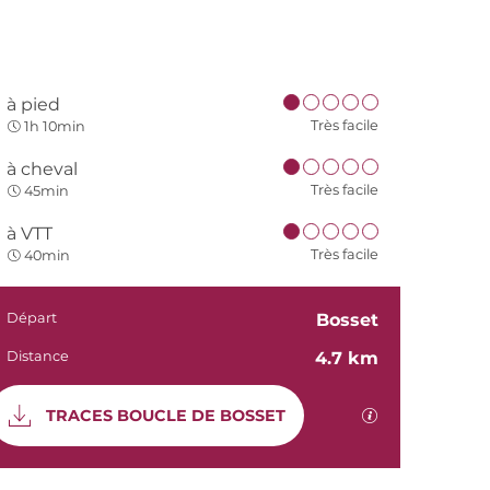
à pied
Très facile
1h 10min
à cheval
Très facile
45min
à VTT
Très facile
40min
Informations
Départ
Bosset
Distance
4.7 km
Documentati
SECTIONS.TO
TRACES BOUCLE DE BOSSET