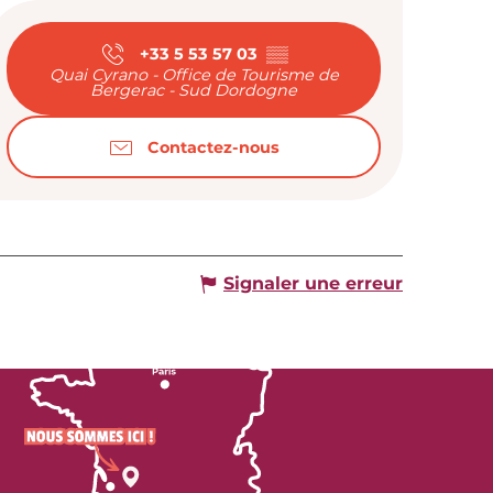
Ouverture et
+33 5 53 57 03
▒▒
Quai Cyrano - Office de Tourisme de
Bergerac - Sud Dordogne
Contactez-nous
Signaler une erreur