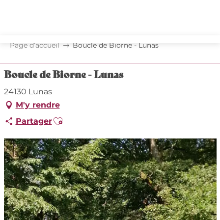
Aller
au
contenu
principal
Page d’accueil
Boucle de Biorne - Lunas
Boucle de Biorne - Lunas
24130 Lunas
M'y rendre
Ajouter aux favoris
Partager