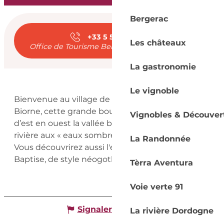
Ouverture et coord
Bergerac
+33 5 53 57 03
▒▒
Les châteaux
Office de Tourisme Bergerac - Sud Dordogne
La gastronomie
Description
Le vignoble
Bienvenue au village de Lunas, sur la boucle de 
Biorne, cette grande boucle de 5,6 km parcourt 
Vignobles & Découver
d’est en ouest la vallée boisée de l’Ironzeau, la 
rivière aux « eaux sombres » longue de 6.5km. 
La Randonnée
Vous découvrirez aussi l'église Saint-Jean-
Baptise, de style néogothique.
Tèrra Aventura
Voie verte 91
Signaler une erreur
La rivière Dordogne