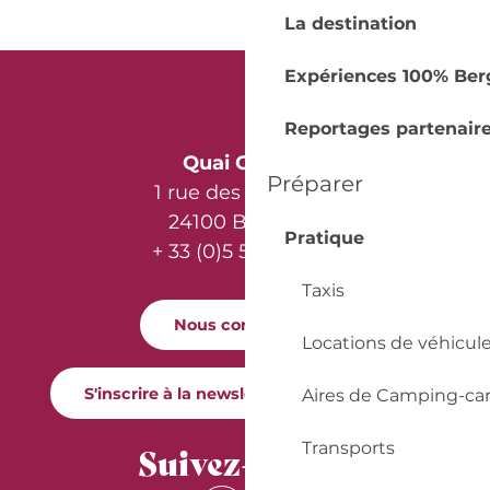
La destination
Expériences 100% Ber
Reportages partenair
Quai Cyrano
Préparer
1 rue des Récollets
24100 Bergerac
Pratique
+ 33 (0)5 53 57 03 11
Taxis
Nous contacter
Locations de véhicul
S'inscrire à la newsletter Quai Cyrano
Aires de Camping-ca
Transports
Suivez-nous !