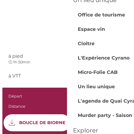
Un lieu unique
Office de tourisme
Espace vin
Cloître
à pied
L'Expérience Cyrano
Très facile
1h 50min
Micro-Folie CAB
à VTT
Très facile
Un lieu unique
Informations prat
Départ
Lunas
L'agenda de Quai Cyr
Distance
5.6 km
Murder party - Saison 
Documentation
SEC
BOUCLE DE BIORNE
Explorer