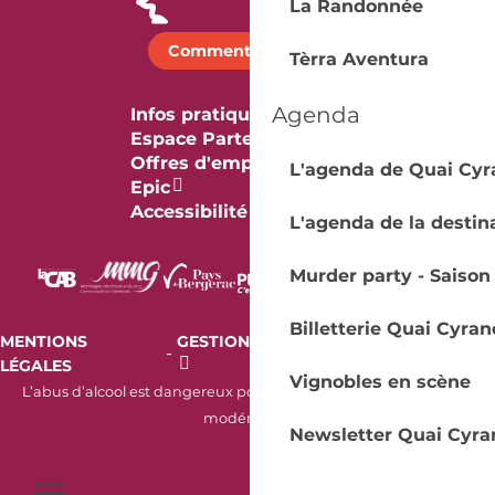
La Randonnée
Comment venir ?
Tèrra Aventura
Agenda
Infos pratiques
Espace Partenaires
Offres d'emploi & stage
L'agenda de Quai Cyr
Epic
Accessibilité
L'agenda de la destin
Murder party - Saison
Billetterie Quai Cyran
MENTIONS
GESTION DES COOKIES
AUDIT
-
-
LÉGALES
RGAA
Vignobles en scène
L’abus d’alcool est dangereux pour la santé. À consommer avec
modération.
Newsletter Quai Cyra