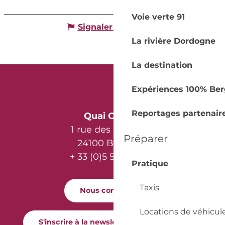
Voie verte 91
Signaler une erreur
La rivière Dordogne
La destination
Expériences 100% Ber
Reportages partenair
Quai Cyrano
1 rue des Récollets
Préparer
24100 Bergerac
+ 33 (0)5 53 57 03 11
Pratique
Taxis
Nous contacter
Locations de véhicul
S'inscrire à la newsletter Quai Cyrano