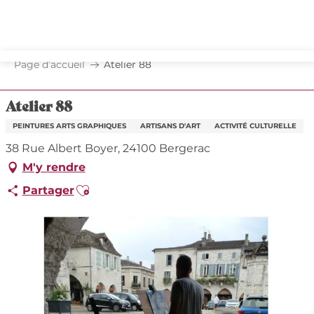
Aller
au
contenu
principal
Page d’accueil
Atelier 88
Atelier 88
PEINTURES ARTS GRAPHIQUES
ARTISANS D'ART
ACTIVITÉ CULTURELLE
38 Rue Albert Boyer, 24100 Bergerac
M'y rendre
Ajouter aux favoris
Partager