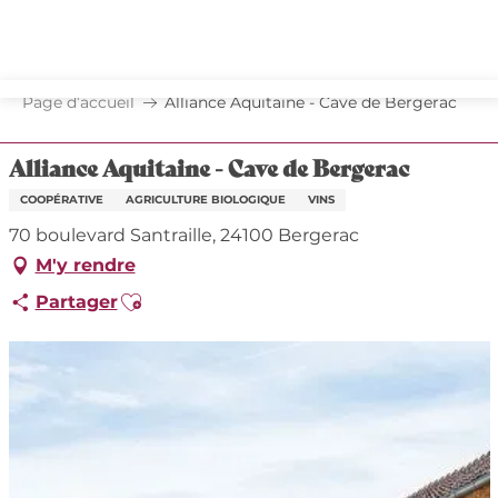
Aller
au
contenu
principal
Page d’accueil
Alliance Aquitaine - Cave de Bergerac
Alliance Aquitaine - Cave de Bergerac
COOPÉRATIVE
AGRICULTURE BIOLOGIQUE
VINS
70 boulevard Santraille, 24100 Bergerac
M'y rendre
Ajouter aux favoris
Partager