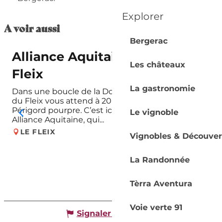
Explorer
A voir aussi
Bergerac
Alliance Aquitaine - Cave du
Les châteaux
Fleix
La gastronomie
Dans une boucle de la Dordogne, le petit village
du Fleix vous attend à 20 km de Bergerac, dans le
Périgord pourpre. C’est ici que la coopérative
Le vignoble
Alliance Aquitaine, qui...
LE FLEIX
Vignobles & Découver
La Randonnée
Tèrra Aventura
Voie verte 91
Signaler une erreur