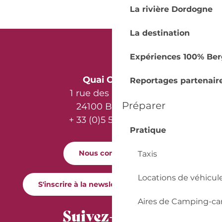
La rivière Dordogne
La destination
Expériences 100% Ber
Quai Cyrano
Reportages partenair
1 rue des Récollets
Préparer
24100 Bergerac
+ 33 (0)5 53 57 03 11
Pratique
Nous contacter
Taxis
Locations de véhicul
S'inscrire à la newsletter Quai Cyrano
Aires de Camping-ca
Suivez-nous !