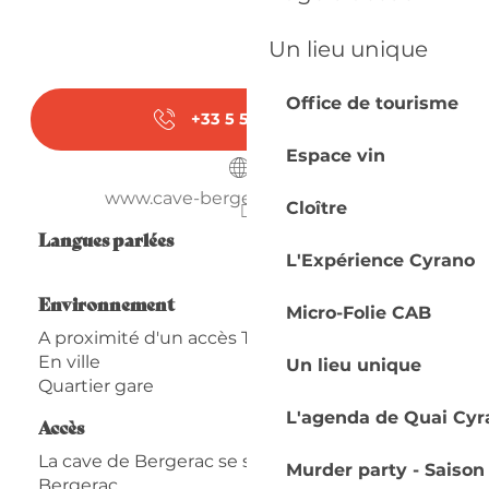
Un lieu unique
Office de tourisme
+33 5 53 24 64
▒▒
Espace vin
www.cave-bergerac-le-fleix.com
Cloître
Langues parlées
Langues parlées
L'Expérience Cyrano
Environnement
Environnement
Micro-Folie CAB
A proximité d'un accès TER (train, car)
En ville
Un lieu unique
Quartier gare
L'agenda de Quai Cyr
Accès
Accès
La cave de Bergerac se situe derrière la gare de
Murder party - Saison
Bergerac.