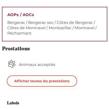
AOPs / AOCs
Bergerac / Bergerac sec / Côtes de Bergerac /
Côtes de Montravel / Monbazillac / Montravel /
Pécharmant
Prestations
Animaux acceptés
Afficher toutes les prestations
Offres de prestation
Labels
Labels