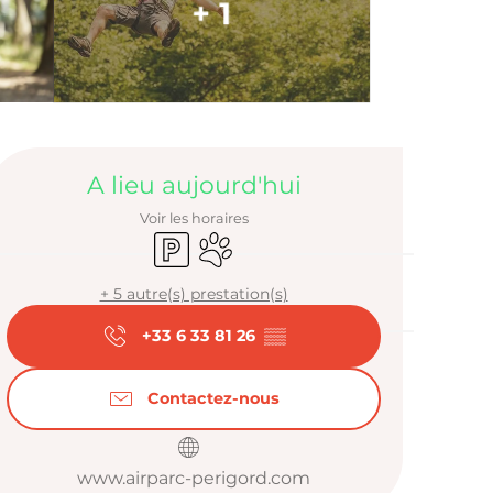
+ 1
Ouverture et
A lieu aujourd'hui
Voir les horaires
Parking
Animaux acceptés
+ 5 autre(s) prestation(s)
+33 6 33 81 26
▒▒
Contactez-nous
www.airparc-perigord.com