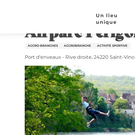
Aller
Page d’accueil
Airparc Périgord
au
Un lieu
contenu
unique
Airparc Périgo
principal
ACCRO-BRANCHES
ACCROBRANCHE
ACTIVITÉ SPORTIVE
Port d'enveaux - Rive droite, 24220 Saint-Vi