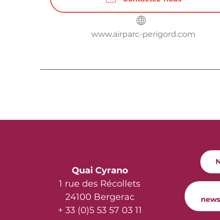
www.airparc-perigord.com
N
Quai Cyrano
1 rue des Récollets
24100 Bergerac
news
+ 33 (0)5 53 57 03 11