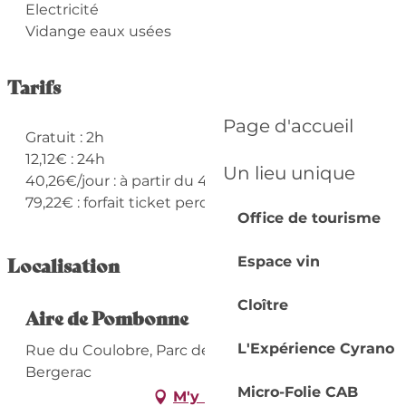
Electricité
Vidange eaux usées
Tarifs
Page d'accueil
Gratuit : 2h
12,12€ : 24h
Un lieu unique
40,26€/jour : à partir du 4ème jour
79,22€ : forfait ticket perdu
Office de tourisme
Localisation
Espace vin
Cloître
Aire de Pombonne
L'Expérience Cyrano
Rue du Coulobre, Parc de Pombonne, 24100
Bergerac
Micro-Folie CAB
M'y rendre