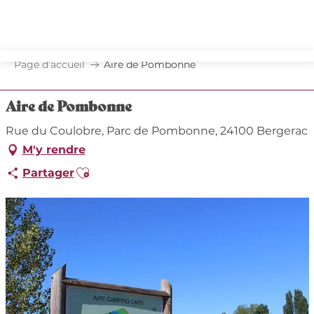
Aller
au
contenu
principal
Page d’accueil
Aire de Pombonne
Aire de Pombonne
Rue du Coulobre, Parc de Pombonne, 24100 Bergerac
M'y rendre
Ajouter aux favoris
Partager