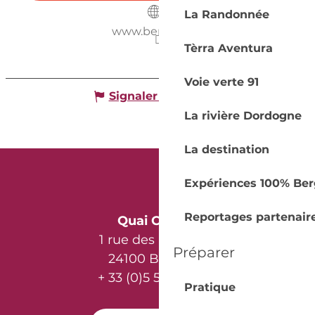
La Randonnée
www.bergerac.fr
Tèrra Aventura
Voie verte 91
Signaler une erreur
La rivière Dordogne
La destination
Expériences 100% Ber
Reportages partenair
Quai Cyrano
1 rue des Récollets
Préparer
24100 Bergerac
+ 33 (0)5 53 57 03 11
Pratique