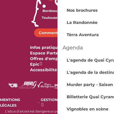
Nos brochures
La Randonnée
Comment venir ?
Tèrra Aventura
Agenda
Infos pratiques
Espace Partenaires
Offres d'emploi & stage
L'agenda de Quai Cyr
Epic
Accessibilité
L'agenda de la destin
Murder party - Saison
Billetterie Quai Cyran
MENTIONS
GESTION DES COOKIES
AUDIT
-
-
LÉGALES
RGAA
Vignobles en scène
L’abus d’alcool est dangereux pour la santé. À consommer avec