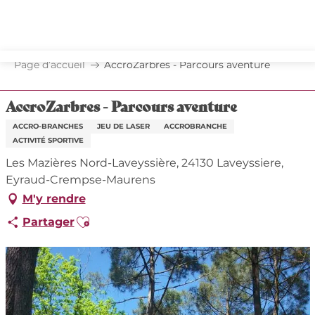
Aller
au
contenu
principal
Page d’accueil
AccroZarbres - Parcours aventure
AccroZarbres - Parcours aventure
ACCRO-BRANCHES
JEU DE LASER
ACCROBRANCHE
ACTIVITÉ SPORTIVE
Les Mazières Nord-Laveyssière, 24130 Laveyssiere,
Eyraud-Crempse-Maurens
M'y rendre
Ajouter aux favoris
Partager