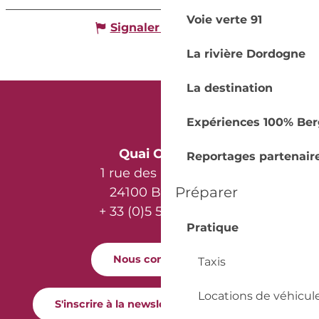
Voie verte 91
Signaler une erreur
La rivière Dordogne
La destination
Expériences 100% Ber
Quai Cyrano
Reportages partenair
1 rue des Récollets
Préparer
24100 Bergerac
+ 33 (0)5 53 57 03 11
Pratique
Nous contacter
Taxis
Locations de véhicul
S'inscrire à la newsletter Quai Cyrano