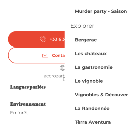
Murder party - Saison
Explorer
+33 6 37 89 54
▒▒
Bergerac
Les châteaux
Contactez-nous
La gastronomie
accrozarbres-24.fr
Le vignoble
Langues parlées
Langues parlées
Vignobles & Découver
Environnement
Environnement
La Randonnée
En forêt
Tèrra Aventura