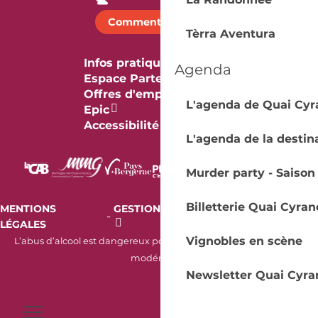
Comment venir ?
Tèrra Aventura
Infos pratiques
Agenda
Espace Partenaires
Offres d'emploi & stage
L'agenda de Quai Cyr
Epic
Accessibilité
L'agenda de la destin
Murder party - Saison
Billetterie Quai Cyran
MENTIONS
GESTION DES COOKIES
AUDIT
-
-
LÉGALES
RGAA
Vignobles en scène
L’abus d’alcool est dangereux pour la santé. À consommer avec
modération.
Newsletter Quai Cyra