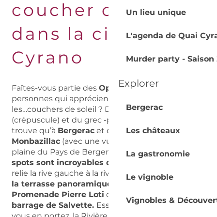
coucher de soleil
Un lieu unique
dans la cité de
L'agenda de Quai Cyr
Cyrano
Murder party - Saison 
Explorer
Faîtes-vous partie des
Opacarophiles
, ces
personnes qui apprécient tout particulièrement
Bergerac
les…couchers de soleil ? Du latin opacare
(crépuscule) et du grec -phile (qui aime). Il se
trouve qu’à
Bergerac
et depuis le
Les châteaux
Château de
Monbazillac
(avec une vue imprenable sur le
plaine du Pays de Bergerac), vous êtes servis !
Les
La gastronomie
spots sont incroyables depuis le Vieux Pont
qui
relie la rive gauche à la rive droite, en passant par
Le vignoble
la terrasse panoramique de Quai Cyrano
ou
la
Promenade Pierre Loti
qui vous amène jusqu’au
Vignobles & Découver
barrage de Salvette.
Essuyez vos lunettes si
vous en portez, la Rivière Espérance vous en met