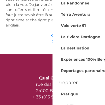
La Randonnée
plein la vue. De janvier à décembre, les sunsets
sont offerts et illimités en bord de Dordogne. Il
Tèrra Aventura
faut juste savoir être là au bon moment. « The
right time at the right place » devisent nos amis
anglais.
Voie verte 91
La rivière Dordogne
La destination
Expériences 100% Ber
Reportages partenair
Quai Cyrano
Préparer
1 rue des Récollets
24100 Bergerac
Pratique
+ 33 (0)5 53 57 03 11