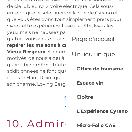
de ciel « bleu roi », voire électrique. Cela sous-
entend que le soleil inonde la cité de Cyrano et
que vous êtes donc tout simplement prêts pour
vivre cette expérience. Levez la tête, levez les
yeux mais ne haussez pas les épaules, c’est
Page d'accueil
gratuit, vous vous souvenez ? (rire). Il s’agit ici de
repérer les maisons à colombages dans le
Vieux Bergerac
et pourquoi pas, si vous êtes
Un lieu unique
motivés, de nous aider à les dénombrer ! Et,
quand bien même toutes ces maisons
Office de tourisme
additionnées ne font qu’une petite rue à Colmar
(dans le Haut-Rhin) qu’importe : Bergerac déploie
Espace vin
son charme. Loving Bergerac!
Cloître
L'Expérience Cyrano
10. Admirer un
Micro-Folie CAB