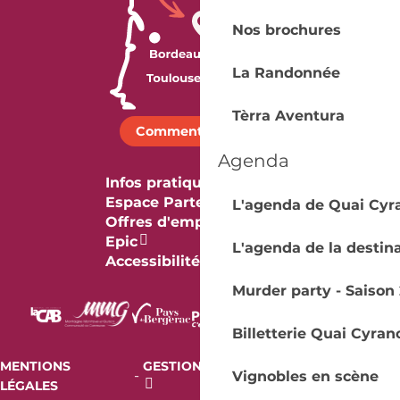
Nos brochures
La Randonnée
Tèrra Aventura
Comment venir ?
Agenda
Infos pratiques
Espace Partenaires
L'agenda de Quai Cyr
Offres d'emploi & stage
Epic
L'agenda de la destin
Accessibilité
Murder party - Saison 
Billetterie Quai Cyran
MENTIONS
GESTION DES COOKIES
AUDIT
-
-
Vignobles en scène
LÉGALES
RGAA